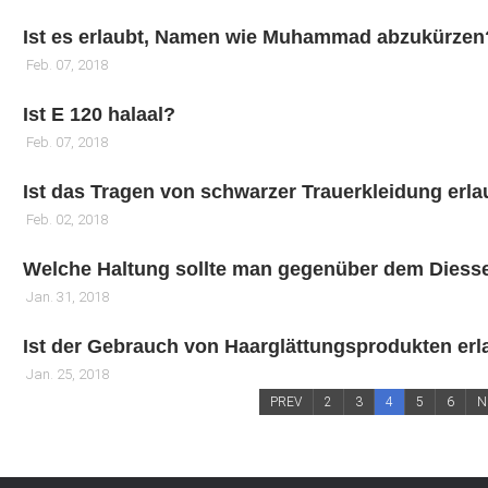
Ist es erlaubt, Namen wie Muhammad abzukürzen
Feb. 07, 2018
Ist E 120 halaal?
Feb. 07, 2018
Ist das Tragen von schwarzer Trauerkleidung erla
Feb. 02, 2018
Welche Haltung sollte man gegenüber dem Diess
Jan. 31, 2018
Ist der Gebrauch von Haarglättungsprodukten erl
Jan. 25, 2018
PREV
2
3
4
5
6
N