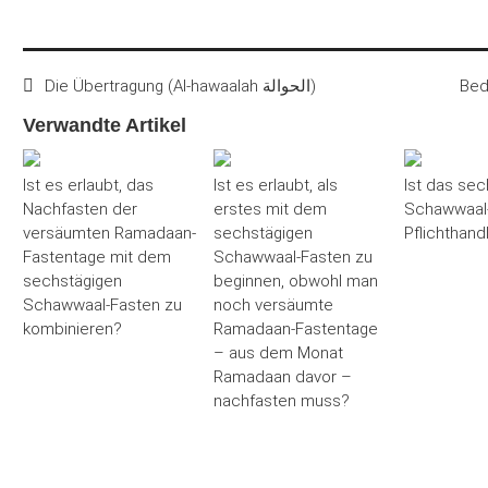
Die Übertragung (Al-hawaalah الحوالة)
Bed
Verwandte Artikel
Ist es erlaubt, das
Ist es erlaubt, als
Ist das sec
Nachfasten der
erstes mit dem
Schawwaal-
versäumten Ramadaan-
sechstägigen
Pflichthand
Fastentage mit dem
Schawwaal-Fasten zu
sechstägigen
beginnen, obwohl man
Schawwaal-Fasten zu
noch versäumte
kombinieren?
Ramadaan-Fastentage
– aus dem Monat
Ramadaan davor –
nachfasten muss?