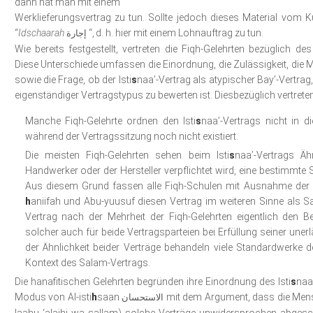
dann hat man mit einem
Werklieferungsvertrag zu tun. Sollte jedoch dieses Material vom 
“
Idschaarah
“, d. h. hier mit einem Lohnauftrag zu tun.
إجارة
Wie bereits festgestellt, vertreten die Fiqh-Gelehrten bezüglich des 
Diese Unterschiede umfassen die Einordnung, die Zulässigkeit, die
sowie die Frage, ob der Isti
s
naa’-Vertrag als atypischer Bay’-Vertrag
eigenständiger Vertragstypus zu bewerten ist. Diesbezüglich vertrete
Manche Fiqh-Gelehrte ordnen den Isti
s
naa’-Vertrags nicht in d
während der Vertragssitzung noch nicht existiert.
Die meisten Fiqh-Gelehrten sehen beim Isti
s
naa’-Vertrags Äh
Handwerker oder der Hersteller verpflichtet wird, eine bestimmt
Aus diesem Grund fassen alle Fiqh-Schulen mit Ausnahme der
h
aniifah und Abu-yuusuf diesen Vertrag im weiteren Sinne als Sal
Vertrag nach der Mehrheit der Fiqh-Gelehrten eigentlich den
solcher auch für beide Vertragsparteien bei Erfüllung seiner unerl
der Ähnlichkeit beider Verträge behandeln viele Standardwerke der
Kontext des Salam-Vertrags.
Die hanafitischen Gelehrten begründen ihre Einordnung des Isti
s
naa
Modus von Al-isti
h
saan
mit dem Argument, dass die Mensc
الاستحسان