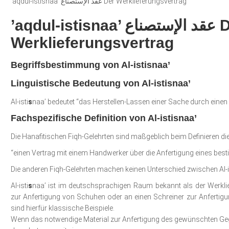
’aqdul-istisnaa’ عقد الإستصناع Der Werklieferungsvertrag
’aqdul-istisnaa’ عقد الإستصناع Der
Werklieferungsvertrag
Begriffsbestimmung von Al-isti
s
naa’
Linguistische Bedeutung von Al-istisnaa’
Al-isti
s
naa’ bedeutet “das Herstellen-Lassen einer Sache durch eine
Fachspezifische Definition von Al-istisnaa’
Die Hanafitischen Fiqh-Gelehrten sind maßgeblich beim Definieren die
“einen Vertrag mit einem Handwerker über die Anfertigung eines besti
Die anderen Fiqh-Gelehrten machen keinen Unterschied zwischen Al-i
Al-isti
s
naa’ ist im deutschsprachigen Raum bekannt als der Werklie
zur Anfertigung von Schuhen oder an einen Schreiner zur Anferti
sind hierfür klassische Beispiele.
Wenn das notwendige Material zur Anfertigung des gewünschten Geg