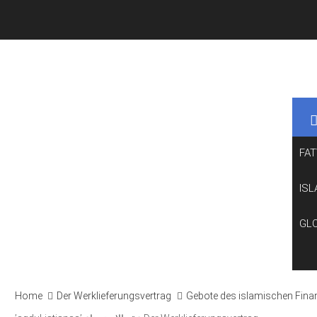
FA
ISL
GL
Home
Der Werklieferungsvertrag
Gebote des islamischen Fina