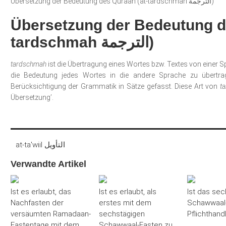
Übersetzung der Bedeutung des Quraan (at-tardschmah الترجمة)
Übersetzung der Bedeutung d
tardschmah الترجمة)
tardschmah
ist die Übertragung eines Wortes bzw. Textes von einer S
die Bedeutung jedes Wortes in die andere Sprache zu übertr
Berücksichtigung der Grammatik in Sätze gefasst. Diese Art von
t
Übersetzung’.
at-ta'wiil التأويل
Verwandte Artikel
Ist es erlaubt, das
Ist es erlaubt, als
Ist das sec
Nachfasten der
erstes mit dem
Schawwaal-
versäumten Ramadaan-
sechstägigen
Pflichthand
Fastentage mit dem
Schawwaal-Fasten zu