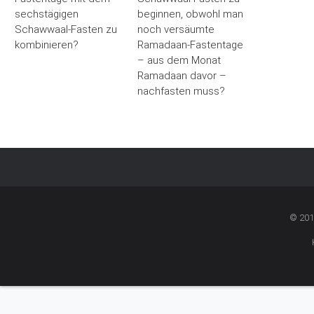
sechstägigen
beginnen, obwohl man
Schawwaal-Fasten zu
noch versäumte
kombinieren?
Ramadaan-Fastentage
– aus dem Monat
Ramadaan davor –
nachfasten muss?
© 201