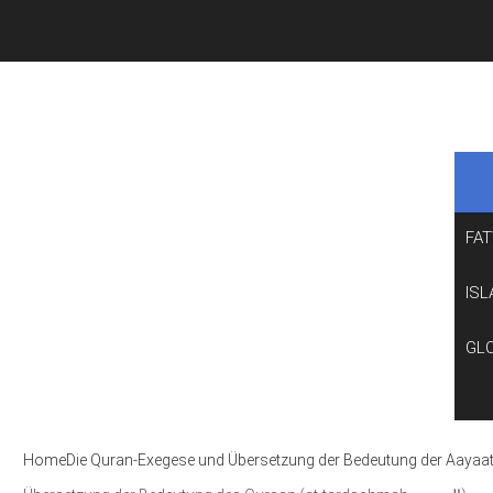
FA
ISL
GL
Home
Die Quran-Exegese und Übersetzung der Bedeutung der Aayaa