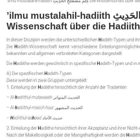
’ilmu mustalahil-hadiith عِلْمُ مُصْطَلَحِ الحَدِيثِ Die
’ilmu mustalahil-hadiith عِلْمُ مُصْطَلَحِ الحَدِيثِ Die
Wissenschaft über die Hadiith
In dieser Disziplin werden die unterschiedlichen
H
adiith-Typen und ihr
Die
H
adiith-Wissenschaft kennt verschiedene Einteilungsmöglichk
bekannten und allgemein verbreiteten Kategorien dargestellt.
Die
H
adiithe werden gewöhnlich in spezifische
H
adiith-Typen und in 
A) Die spezifischen
H
adiith-Typen
Diese werden in zwei Gruppen untergeteilt:
1. Einteilung der
H
adiithe hinsichtlich der Anzahl der Tradenten:
–
Al-
h
adiithul-mutawaatir
الحديث المتواتر
–
Al-
h
adiithul-masch-huur
الحديث المشهور
–
H
adiithul-aa
h
aad
حديث الآحاد
2. Einteilung der
H
adiithe hinsichtlich ihrer Akzeptanz und ihrer Nicht
Nach der Makellosigkeit oder der Mangelhaftigkeit werden die
H
adiith