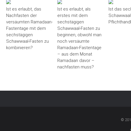
Ist es erlaubt, das
Ist es erlaubt, als
Ist das sec
Nachfasten der
erstes mit dem
Schawwaal-
versäumten Ramadaan-
sechstägigen
Pflichthand
Fastentage mit dem
Schawwaal-Fasten zu
sechstägigen
beginnen, obwohl man
Schawwaal-Fasten zu
noch versäumte
kombinieren?
Ramadaan-Fastentage
– aus dem Monat
Ramadaan davor –
nachfasten muss?
© 201