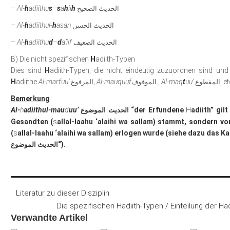
–
Al-
h
adiithu
s
–
s
a
h
ii
h
الحديث الصحيح
–
Al-
h
adiithul-
h
asan
الحديث الحسن
–
Al-
h
adiithu
d
–
d
a’iif
الحديث الضعيف
B) Die nicht spezifischen
H
adiith-Typen
Dies sind
H
adiith-Typen, die nicht eindeutig zuzuordnen sind und
H
adiithe
Al-marfuu’
,
Al-mauquuf
,
Al-maq
t
uu’
, et
المقطوع
الموقوف
المرفوع
Bemerkung
Al-
h
adiithul-mau
d
uu’
“der Erfundene
H
adiith” gil
الحديث الموضوع
Gesandten (
s
allal-laahu ‘alaihi wa sallam) stammt, sondern 
(
s
allal-laahu ‘alaihi wa sallam) erlogen wurde (siehe dazu das Kap
“).
الحديث الموضوع
Literatur zu dieser Disziplin
Die spezifischen Hadiith-Typen / Einteilung der Ha
Verwandte Artikel