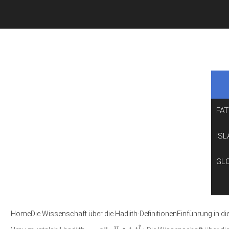
FA
ISL
GL
Home
Die Wissenschaft über die Hadiith-Definitionen
Einführung in di