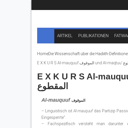
ARTIKEL
PUBLIKATIONEN
FATWA
Home
Die Wissenschaft über die Hadiith-Definition
E X K U R S Al-mau
E X K U R S Al-mauquuf الموقوف und Al-maq
المقطوع
Al-mauquuf
الموقوف
– Linguistisch ist
Al-mauquuf
das Partizip Passi
Eingesperrte”.
– Fachspezifisch versteht man darunter ei