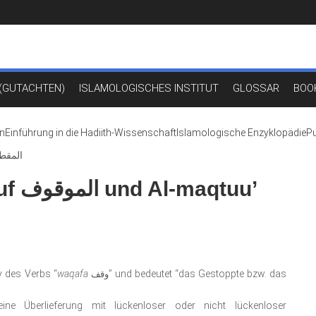
(GUTACHTEN)
ISLAMOLOGISCHES INSTITUT
GLOSSAR
BOO
en
Einführung in die Hadiith-Wissenschaft
Islamologische Enzyklopädie
Pu
quuf الموقوف und Al-maqtuu’ المقطوع
tuu’
v des Verbs “
waqafa
” und bedeutet “das Gestoppte bzw. das
وقف
ne Überlieferung mit lückenloser oder nicht lückenloser