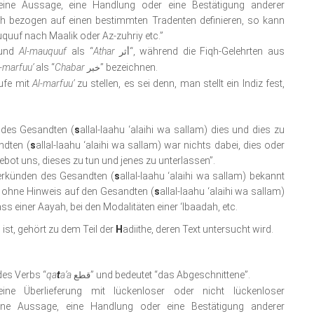
eine Aussage, eine Handlung oder eine Bestätigung anderer
 bezogen auf einen bestimmten Tradenten definieren, so kann
uquuf nach Maalik oder Az-zuhriy etc.”
und
Al-mauquuf
als “
Athar
“, während die Fiqh-Gelehrten aus
أثر
-marfuu’
als “
Chabar
” bezeichnen.
خبر
tufe mit
Al-marfuu’
zu stellen, es sei denn, man stellt ein Indiz fest,
t des Gesandten (
s
allal-laahu ‘alaihi wa sallam) dies und dies zu
ndten (
s
allal-laahu ‘alaihi wa sallam) war nichts dabei, dies oder
ebot uns, dieses zu tun und jenes zu unterlassen”.
Verkünden des Gesandten (
s
allal-laahu ‘alaihi wa sallam) bekannt
 ohne Hinweis auf den Gesandten (
s
allal-laahu ‘alaihi wa sallam)
 einer Aayah, bei den Modalitäten einer ‘Ibaadah, etc.
ist, gehört zu dem Teil der
H
adiithe, deren Text untersucht wird.
des Verbs “
qa
t
a’a
” und bedeutet “das Abgeschnittene”.
قطع
ne Überlieferung mit lückenloser oder nicht lückenloser
eine Aussage, eine Handlung oder eine Bestätigung anderer