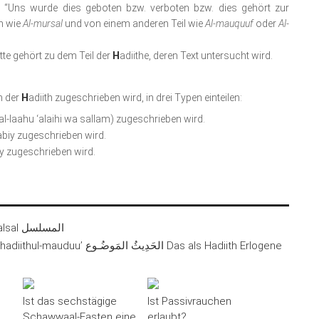
y “Uns wurde dies geboten bzw. verboten bzw. dies gehört zur
en wie
Al-mursal
und von einem anderen Teil wie
Al-mauquuf
oder
Al-
te gehört zu dem Teil der
H
adiithe, deren Text untersucht wird.
m der
H
adiith zugeschrieben wird, in drei Typen einteilen:
lal-laahu ‘alaihi wa sallam) zugeschrieben wird.
biy zugeschrieben wird.
’iy zugeschrieben wird.
Die nicht spezifischen Hadiith-Typen / Al-musalsal المسلسل
al-hadiithul-mauduu’ الحَدِيثُ المَوضُـوع Das als Hadiith Erlogene
Ist das sechstägige
Ist Passivrauchen
Schawwaal-Fasten eine
erlaubt?