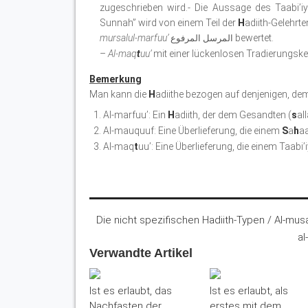
zugeschrieben wird.- Die Aussage des Taabi’i
Sunnah” wird von einem Teil der
H
adiith-Gelehrt
mursalul-marfuu’
bewertet.
المرسل المرفوع
–
Al-maq
t
uu’
mit einer lückenlosen Tradierungsket
Bemerkung
Man kann die
H
adiithe bezogen auf denjenigen, de
Al-marfuu’: Ein
H
adiith, der dem Gesandten (
s
al
Al-mauquuf: Eine Überlieferung, die einem
S
a
h
aa
Al-maq
t
uu’: Eine Überlieferung, die einem Taabi
Verwandte Artikel
Ist es erlaubt, das
Ist es erlaubt, als
Nachfasten der
erstes mit dem