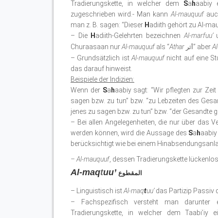
Tradierungskette, in welcher dem
S
a
h
aabiy 
zugeschrieben wird.- Man kann
Al-mauquuf
auch
man z. B. sagen: “Dieser
H
adiith gehört zu Al-ma
– Die
H
adiith-Gelehrten bezeichnen
Al-marfuu’
Churaasaan nur
Al-mauquuf
als “
Athar
” aber
Al
أثر
– Grundsätzlich ist
Al-mauquuf
nicht auf eine S
das darauf hinweist.
Beispiele der Indizien:
Wenn der
S
a
h
aabiy sagt: “Wir pflegten zur Zei
sagen bzw. zu tun” bzw. “zu Lebzeiten des Gesa
jenes zu sagen bzw. zu tun” bzw. “der Gesandte g
– Bei allen Angelegenheiten, die nur über das 
werden können, wird die Aussage des
S
a
h
aabiy
berücksichtigt wie bei einem Hinabsendungsanlass
– Al-mauquuf
, dessen Tradierungskette lückenlos 
Al-maq
t
uu’
المقطوع
– Linguistisch ist
Al-maq
t
uu’
das Partizip Passiv 
– Fachspezifisch versteht man darunter ei
Tradierungskette, in welcher dem Taabi’iy 