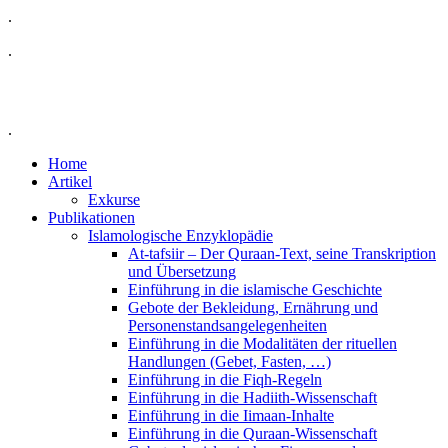
.
.
.
Home
Artikel
Exkurse
Publikationen
Islamologische Enzyklopädie
At-tafsiir – Der Quraan-Text, seine Transkription
und Übersetzung
Einführung in die islamische Geschichte
Gebote der Bekleidung, Ernährung und
Personenstandsangelegenheiten
Einführung in die Modalitäten der rituellen
Handlungen (Gebet, Fasten, …)
Einführung in die Fiqh-Regeln
Einführung in die Hadiith-Wissenschaft
Einführung in die Iimaan-Inhalte
Einführung in die Quraan-Wissenschaft