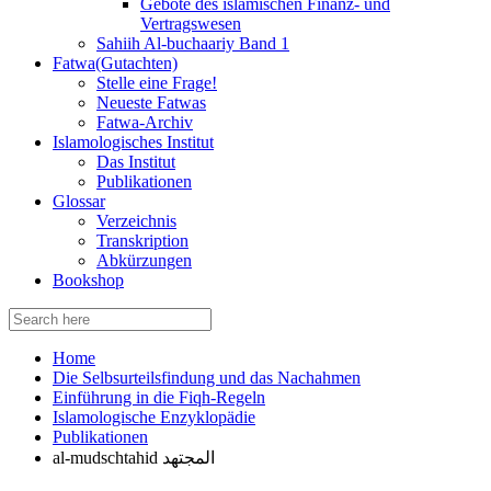
Gebote des islamischen Finanz- und
Vertragswesen
Sahiih Al-buchaariy Band 1
Fatwa(Gutachten)
Stelle eine Frage!
Neueste Fatwas
Fatwa-Archiv
Islamologisches Institut
Das Institut
Publikationen
Glossar
Verzeichnis
Transkription
Abkürzungen
Bookshop
Search
for:
Home
Die Selbsurteilsfindung und das Nachahmen
Einführung in die Fiqh-Regeln
Islamologische Enzyklopädie
Publikationen
al-mudschtahid المجتهد