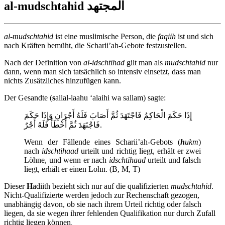
al-mudschtahid المجتهد
al-mudschtahid
ist eine muslimische Person, die
faqiih
ist und sich
nach Kräften bemüht, die Scharii’ah-Gebote festzustellen.
Nach der Definition von
al-idschtihad
gilt man als
mudschtahid
nur
dann, wenn man sich tatsächlich so intensiv einsetzt, dass man
nichts Zusätzliches hinzufügen kann.
Der Gesandte (
s
allal-laahu ‘alaihi wa sallam) sagte:
إِذَا حَكَمَ الْحَاكِمُ فَاجْتَهَدَ ثُمَّ أَصَابَ فَلَهُ أَجْرَانِ وَإِذَا حَكَمَ
فَاجْتَهَدَ ثُمَّ أَخْطَأَ فَلَهُ أَجْرٌ.
Wenn der Fällende eines Scharii’ah-Gebots (
h
ukm
)
nach
idschtihaad
urteilt und richtig liegt, erhält er zwei
Löhne, und wenn er nach
idschtihaad
urteilt und falsch
liegt, erhält er einen Lohn. (B, M, T)
Dieser
H
adiith bezieht sich nur auf die qualifizierten
mudschtahid
.
Nicht-Qualifizierte werden jedoch zur Rechenschaft gezogen,
unabhängig davon, ob sie nach ihrem Urteil richtig oder falsch
liegen, da sie wegen ihrer fehlenden Qualifikation nur durch Zufall
richtig liegen können
.