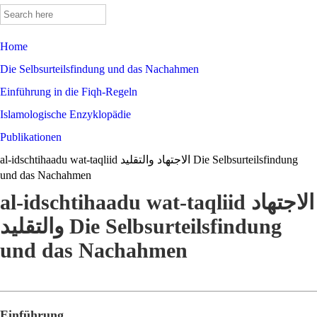
Search
for:
Home
Die Selbsurteilsfindung und das Nachahmen
Einführung in die Fiqh-Regeln
Islamologische Enzyklopädie
Publikationen
al-idschtihaadu wat-taqliid الاجتهاد والتقليد Die Selbsurteilsfindung
und das Nachahmen
al-idschtihaadu wat-taqliid الاجتهاد
والتقليد Die Selbsurteilsfindung
und das Nachahmen
Einführung