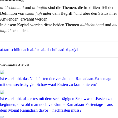
al-idschtihaad
und
at-taqliid
sind die Themen, die im dritten Teil der
Definition von
u
s
uul-fiqh
unter dem Begriff “und über den Status ihrer
Anwender” erwähnt werden.
In diesem Kapitel werden diese beiden Themen
al-idschtihaad
und
at-
taqliid
behandelt.
at-tardschiih nach al-far’
al-idschtihaad الإجتهاد
Verwandte Artikel
Ist es erlaubt, das Nachfasten der versäumten Ramadaan-Fastentage
mit dem sechstägigen Schawwaal-Fasten zu kombinieren?
Ist es erlaubt, als erstes mit dem sechstägigen Schawwaal-Fasten zu
beginnen, obwohl man noch versäumte Ramadaan-Fastentage – aus
dem Monat Ramadaan davor – nachfasten muss?