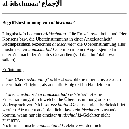
al-idschmaa’ الإجماع
Begriffsbestimmung von
al-idschmaa’
Linguistisch
bedeutet
al-idschmaa’
“die Entschlossenheit” und “der
Konsens bzw. die Übereinstimmung in einer Angelegenheit”.
Fachspezifisch
bezeichnet
al-idschmaa’
die Übereinstimmung aller
muslimischen
mudschtahid
-Gelehrten in einer Angelegenheit in
einer Zeit nach der Zeit des Gesandten (
s
allal-laahu
‘
alaihi wa
sallam).
Erläuterung
– “
die Übereinstimmung
” schließt sowohl die innerliche, als auch
die verbale Einigkeit, als auch die Einigkeit im Handeln ein.
– “
aller muslimischen mudschtahid-Gelehrten
” ist eine
Einschränkung, durch welche die Übereinstimmung oder der
Widerspruch von Nicht-
mudschtahid
-Gelehrten nicht berücksichtigt
werden. Sie macht auch deutlich, dass kein
idschmaa’
zustande
kommt, wenn nur ein einziger
mudschtahid
-Gelehrter nicht
zustimmt.
Nicht-muslimische
mudschtahid
-Gelehrte werden nicht