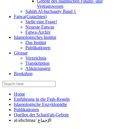
Gebote des islamischen Finanz- und
Vertragswesen
Sahiih Al-buchaariy Band 1
Fatwa(Gutachten)
Stelle eine Frage!
Neueste Fatwas
Fatwa-Archiv
Islamologisches Institut
Das Institut
Publikationen
Glossar
Verzeichnis
Transkription
Abkürzungen
Bookshop
Search
for:
Home
Einführung in die Fiqh-Regeln
Islamologische Enzyklopädie
Publikationen
Quellen der Scharii'ah-Gebote
al-idschmaa’ الإجماع