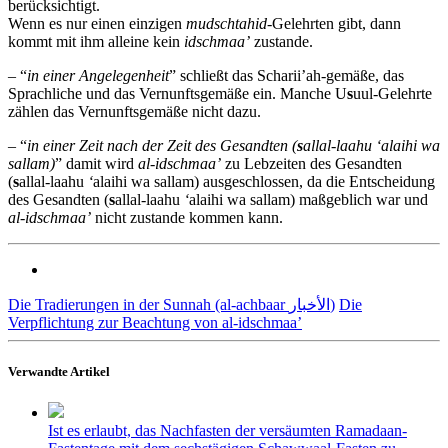
berücksichtigt.
Wenn es nur einen einzigen
mudschtahid
-Gelehrten gibt, dann
kommt mit ihm alleine kein
idschmaa’
zustande.
– “
in einer Angelegenheit
” schließt das Scharii’ah-gemäße, das
Sprachliche und das Vernunftsgemäße ein. Manche U
s
uul-Gelehrte
zählen das Vernunftsgemäße nicht dazu.
– “
in einer Zeit nach der Zeit des Gesandten (
s
allal-laahu ‘alaihi wa
sallam)
” damit wird
al-idschmaa’
zu Lebzeiten des Gesandten
(
s
allal-laahu
‘
alaihi wa sallam) ausgeschlossen, da die Entscheidung
des Gesandten (
s
allal-laahu
‘
alaihi wa sallam) maßgeblich war und
al-idschmaa’
nicht zustande kommen kann.
Die Tradierungen in der Sunnah (al-achbaar الأخبار)
Die
Verpflichtung zur Beachtung von al-idschmaa’
Verwandte Artikel
Ist es erlaubt, das Nachfasten der versäumten Ramadaan-