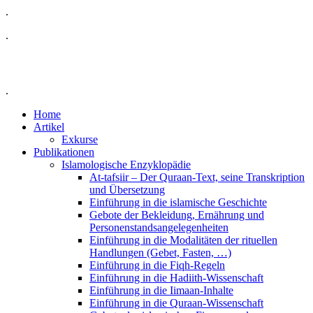
.
.
.
Home
Artikel
Exkurse
Publikationen
Islamologische Enzyklopädie
At-tafsiir – Der Quraan-Text, seine Transkription
und Übersetzung
Einführung in die islamische Geschichte
Gebote der Bekleidung, Ernährung und
Personenstandsangelegenheiten
Einführung in die Modalitäten der rituellen
Handlungen (Gebet, Fasten, …)
Einführung in die Fiqh-Regeln
Einführung in die Hadiith-Wissenschaft
Einführung in die Iimaan-Inhalte
Einführung in die Quraan-Wissenschaft